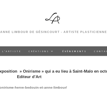
ANNE LIMBOUR DE GÉSINCOURT - ARTISTE PLASTICIENNE
 L’ARTISTE
CRÉATIONS
ÉVÉNEMENTS
CONTA
position » Onirisme » qui a eu lieu à Saint-Malo en oct
Editeur d’Art
s/onirisme-herve-bedouin-et-anne-limbour/