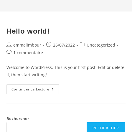
Hello world!
Auteur/autrice
Publication
Post
emmalimbour
26/07/2022
Uncategorized
de
publiée :
category:
Commentaires
1 commentaire
la
de
publication :
la
Welcome to WordPress. This is your first post. Edit or delete
publication :
it, then start writing!
Hello
Continuer La Lecture
World!
Rechercher
RECHERCHER