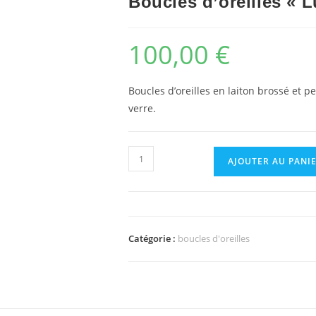
Boucles d’oreilles « L
100,00
€
Boucles d’oreilles en laiton brossé et 
verre.
quantité
AJOUTER AU PANI
de
Boucles
d'oreilles
"Lucioles"
Catégorie :
boucles d'oreilles