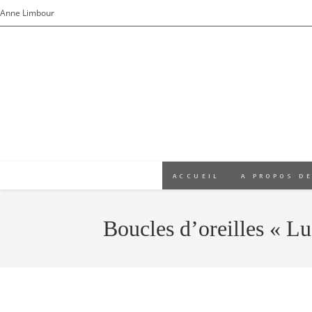
Skip
Anne Limbour
to
content
ACCUEIL
A PROPOS DE
Boucles d’oreilles « Lu