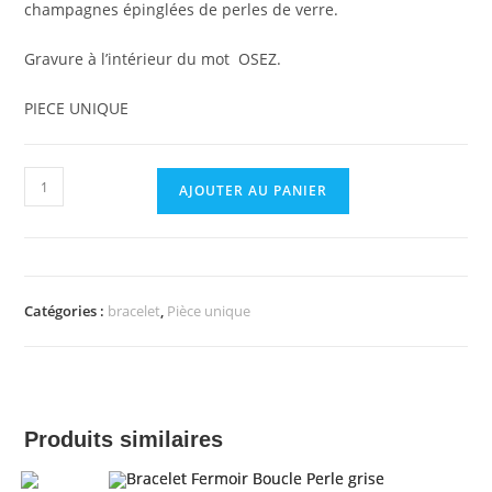
champagnes épinglées de perles de verre.
Gravure à l’intérieur du mot OSEZ.
PIECE UNIQUE
quantité
AJOUTER AU PANIER
de
Bracelet
manchette
"Osez"
Catégories :
bracelet
,
Pièce unique
perles
grises
Produits similaires