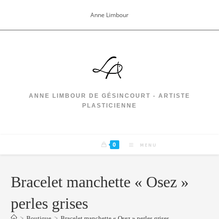
Skip
Anne Limbour
to
content
ANNE LIMBOUR DE GÉSINCOURT - ARTISTE
PLASTICIENNE
0
MENU
Bracelet manchette « Osez »
perles grises
>
Boutique
>
Bracelet manchette « Osez » perles grises