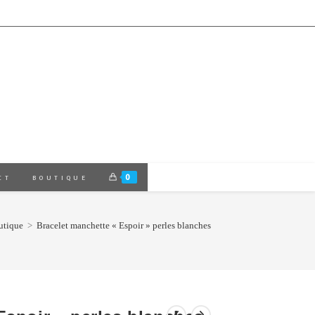
0
CT
BOUTIQUE
utique
>
Bracelet manchette « Espoir » perles blanches