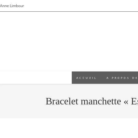
Skip
Anne Limbour
to
content
ACCUEIL
A PROPOS DE
Bracelet manchette « E