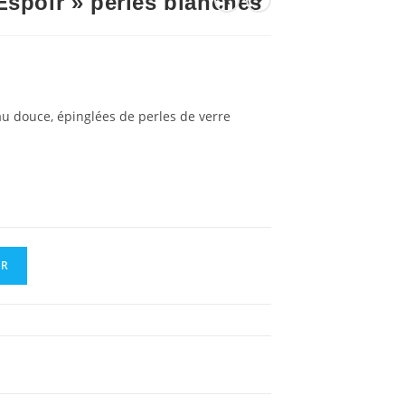
Espoir » perles blanches
eau douce, épinglées de perles de verre
ER