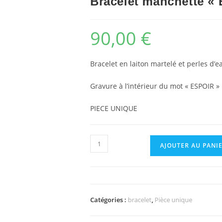
Bracelet manchette « 
90,00
€
Bracelet en laiton martelé et perles d’
Gravure à l’intérieur du mot « ESPOIR »
PIECE UNIQUE
quantité
AJOUTER AU PANI
de
Bracelet
manchette
"Espoir"
Catégories :
bracelet
,
Pièce unique
perles
blanches